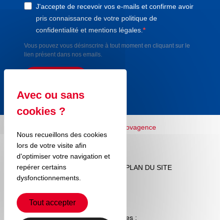
J'accepte de recevoir vos e-mails et confirme avoir
pris connaissance de votre politique de
confidentialité et mentions légales.
Vous pouvez vous désinscrire à tout moment en cliquant sur le
lien présent dans nos emails.
S'INSCRIRE
Nous recueillons des cookies
lors de votre visite afin
d'optimiser votre navigation et
repérer certains
MENTIONS LÉGALES
RGPD
PLAN DU SITE
dysfonctionnements.
Tout accepter
Nos partenaires :