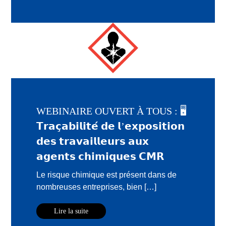
WEBINAIRE OUVERT À TOUS : 🖥️
𝗧𝗿𝗮𝗰̧𝗮𝗯𝗶𝗹𝗶𝘁𝗲́ 𝗱𝗲 𝗹’𝗲𝘅𝗽𝗼𝘀𝗶𝘁𝗶𝗼𝗻
𝗱𝗲𝘀 𝘁𝗿𝗮𝘃𝗮𝗶𝗹𝗹𝗲𝘂𝗿𝘀 𝗮𝘂𝘅
𝗮𝗴𝗲𝗻𝘁𝘀 𝗰𝗵𝗶𝗺𝗶𝗾𝘂𝗲𝘀 𝗖𝗠𝗥
Le risque chimique est présent dans de
nombreuses entreprises, bien […]
Lire la suite