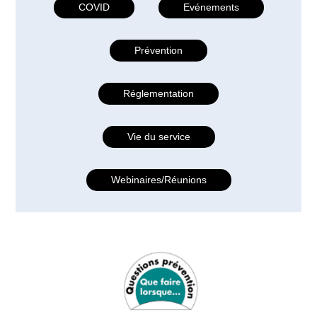
COVID
Evénements
Prévention
Réglementation
Vie du service
Webinaires/Réunions